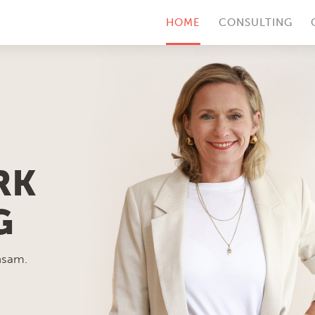
HOME
CONSULTING
RK
G
nsam.